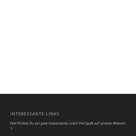
INTERESSANTE LINKS
Hier findest Du ein paar interessante Links! Viel Spaß auf unserer Website
:)